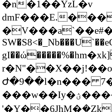
�n�1��YzL�v
dmF���E.���
�V���a`��e#��(c��`�٬�u
SW�S8<�_Nb���U`��e
gI��ώ�����%�hm�x
r�N"��X��j!��
Ժ�9��l�n��� 7��R�KF
���w��Iy�ؽ������wj[���.�􅖪ЅO��8e�|H��mG���4x�`��3�
'�Y��6JhM�݆�Zk�