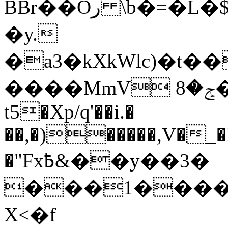
ΒBr��Oر \b�=�L�$%�qW�J3��UvkOؘ��B�'��
�y.
�a3�kXkWlc)�t����:
����MmV ݮ�8���a�t��F�ݙ��q
t5�Xp/q'��i.�
��,�)�����,V�_�
�"Fx߿&��y��3�
���1����2�
X<�f