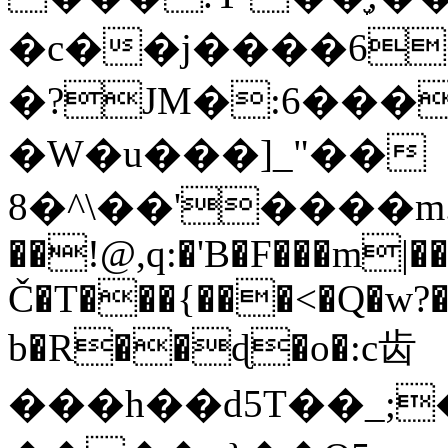
�c��j����6+
�?JM�:6���
�W�u���]_"��
8�^\��'����m.
��!@,q:�'B�F���m|�
Č�T���{���<�Q�w?��U
b�R��ɖ�o�:c⻮
���h��d5T��_;