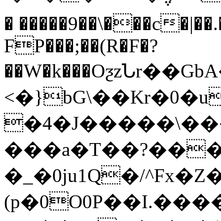
� �����9��\���c�|�
FP���;��(R�F�?
��W�k���OƺzՆr�
<�}bG\��Kr�0�
�4�J�����\��
���a�T��?���̇
�_�0ju1Q�/^Fx�Z�
(p�0O0P��I.���