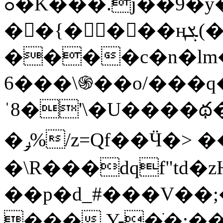
ߋ�K���.j��9�y�,�r�E�or�`񝡳
��{����ңܮ(�$$Y�G���+�ͼpxB��խ��u6���]�'m
����c�n�l
6���\֍��o/���
ˈ8�'\�U����థ�
�ݛ%/z=Qf��Ӵ�> ��l䄑
�\R���dqf"td�z
��p�d_#���V��;
���.Y-�ֹ�;֢�