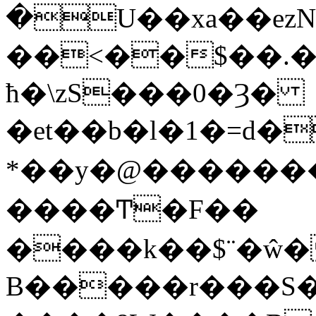
�U��x
a��ezN
��<��$��.��
ħ�\zS���0�Ȝ�
�et��b�l�1�=d�
*��y�@�����
����Ͳ�F��
����k��$¨�ŵ�
B�����r���S��