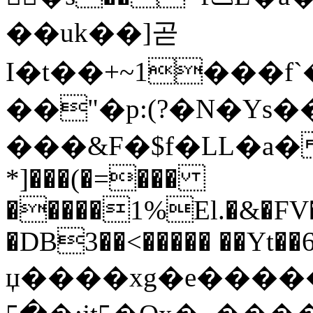
��uk��]곧
I�t��+~1���
��"�p:(?�N�Y
���&F�$f�LL�a���
*]���(�=���
�����1%El.�&�FV
�DB3��<����� ��Yt��
џ����xg�e�����Q