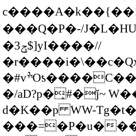
c����A�k��{� � 1
���Q�P�-/J�L�HU
�3ݯ$]yI����//
�r����i�\��c�
�#vׯOƾ����C����&��25�\1���_�A|
�/aD?p�̝#�ǰ~ 
d�K��p WW-Tg�t�
���=�P�u���