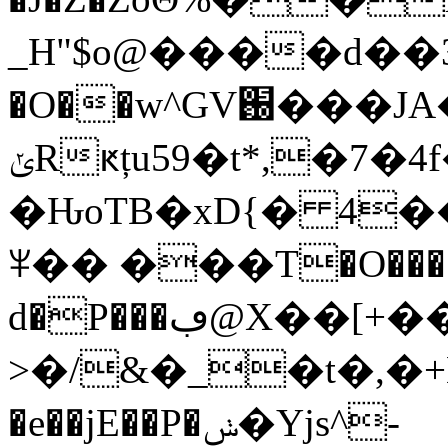
_H"$o@����d��
�O��w^GV֐���JA��D��� g�v���yQk�i�}6K{^,�oCrʜ�"��:Մ�@6<�
ݵRԟțu59�t*,�7�4f�A"���Y�$��#��[K�M���nm�Ek�I�fZz�`)N?
�ԊoTB�xD{� 4�
ꈎ�� ���T�O�����
d�P���ڢ@X��[+�� �&�Ѫ�ik�!��B3
>�/&�_�t�,�+K
�e��jE��P�ݭ�Yjs^-