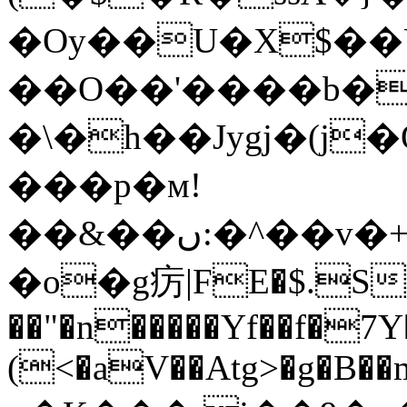
�Oy��U�X$��
��O��'����b�
�\�h��Jygj�(j
���p�м!
��&��ں:�^��
�o�g疠|FE�$.S
��"�n�����Yf��f�7Y��
(<�aV��Atg>�g�B��m�