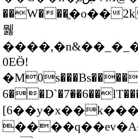
��W���ֱ�o��
뭻
����,�n&��_�_�
0EӪ!
�M0s���Bs����F��
6��D`�7�̶�6��lT��
[6��y�x��k��
����q��ev�A