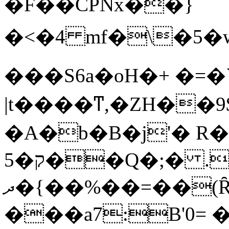
�F��CPNx��}
�<�4 mf�\�5�w�ك5���>����(s����႐
���S6a�oH�+ �=�
|t����ͳ,�ZH��9$�f��څ�
�A�b�B�j'� R
5�ק��Q�;� .
ދ�{��%��=��(Ȓ��} "A/��/
���a7:B'0= 