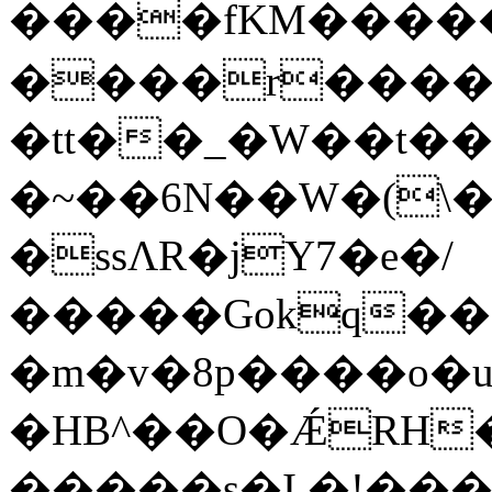
����fKM������&�v���
����r�����
�tt��_�W��t��
�~��6N��W�(\
�ssɅR�jY7�e�/
�����Gokq��>
�m�v�8p����o�u
�HB^��O�ǼRH
�����s�I.�!��