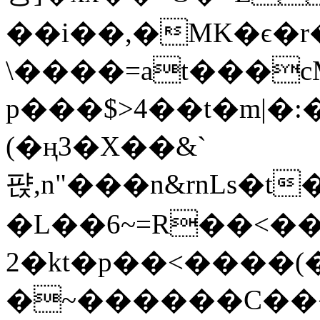
��i��,�MK�ϵ�r
\����=at���c
p���$>4��t�m|�:�
(�ң3�X��&`
퍉,n"���n&rnLs�t
�L��6~=R��<�
2�kt�p��<����(���f�ر�^j�6
�~������C���