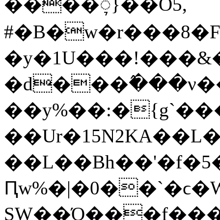
����ᮥ}��O5,
#�B�w�r���8�
�y�1U���!���&
�d���߮���ν�
��y%��:�{g`��
��Ur�15N2KA��L
��L��Bh��'�f�5
Ԥw%�|�0��`�ϲ�
SW��Ό���f���