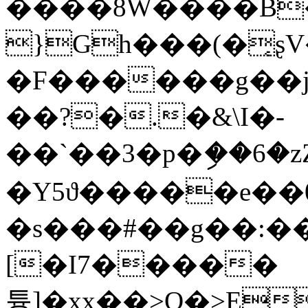
����8W����B
}Gh���(�̜ʂV
�F������g��j
��?�.�&\I�-
��`��3�p�ި��6�zZ
�Y5ϑ�����e��0^
�s���#��g��:�
[�I7�����
튱]�xx��>O�>E�ظ�ُK���^�g=��(�(��4���!\f��