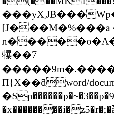
�(���MK1���
���yX܂JB���Wp����b��#InJ����*�E�b�=
[J���M�%���a 
n�����o�A�
犦��7
�����9m�.����
П{X��ƌword/docum
�Sɲ������p�~�3��p�
�x��������i�z5�r