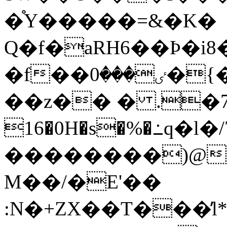
�֯Y�����=&�K�
Q�f�aRH6��Ϸ�i8
�f��ٸ���0�{��b���A͒ �}
��z�� � .�7o
16�0H�s�%�߸q�
��������)@7c
M��/�E'��
:N�+ZX��T���̕l*�