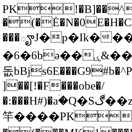
PK!�B]��^
�(�Ė�N�0E�H�C�
���ౄJ�p�Ik��
�6�6bə��ۑ&���)�OQ;��ˬ���)m'9{=�7,�(�����%Dv78?
돖bBjs6E���G9#b�
^
]��[!�F���obe�/
�:���H#)�aۛ�Q�Sڰ��z���$�����j4)P�͖���_�l
竿����PK!�U