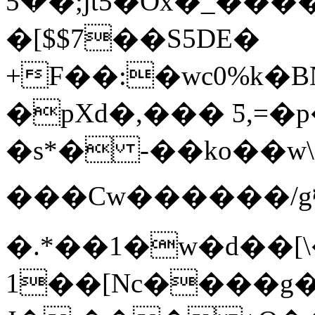
�5�;jt5�Ox�_�������&�4�����;����]�vr�-
�[$$7��S5DE�
+F��:�wc0%k�B
�pXd�,��� Ƽ,=�
�s*� -��ko��w
���Cw������/gף��(i8��d�b>��(�#�dܕ�'��s9�0A2I�ﲛ����B��&���v1�`��5�؟;#'K,�
�.*��1�w�d��[
1��[Nc����g�