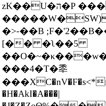
zK��U�ה�P ���R��7f� wlH>
�����W�SW)�
�>-��B ;F�'2��B��ۺAWsyz<<�vAG�
[�� �ʅ��5
��O�~�κ���w�
���4�T�䄹
���XC�nV�F�s<*
�H�AkI�A���|
�J�Z�ZoΘ%��