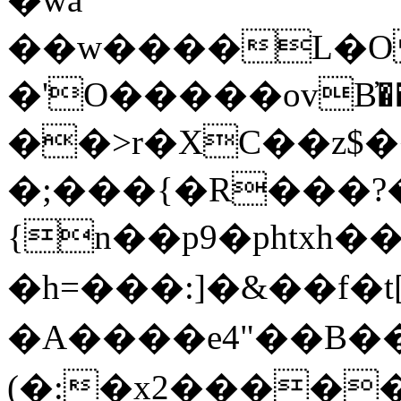
��w����L�O
�'Ο�����ovB̓��'
��>r�XC��z$
�;���{�R���?
{n��p9�phtxh�
�h=���:]�&��f�t
�A����e4"��B��v��
(�:�x2����