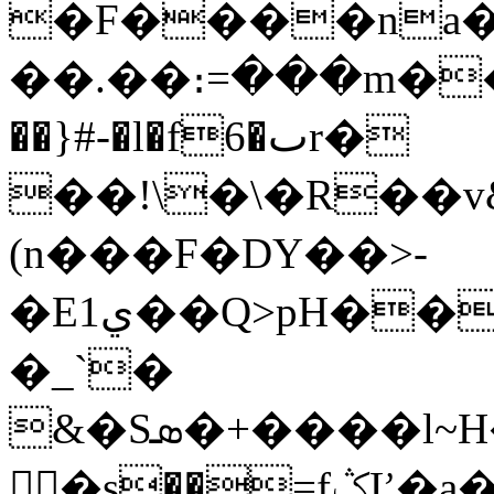
�F����na���r�Vح�"�tNcg�1���
��.��։=���m��
��}#-�l�f6�ٮr�
��!\�\�R��
(n���F�DY��>-
�Eي1��Q>pH����P��`���l�\/
�_`�
&�Sܣ�+����l~H��!DZlTR��F3o���XhEi�^a�2�#�J��H��
 �s��=fݣĽ�a���@R{��N���?