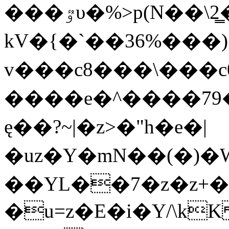
���ٷυ�%>p(N��\2͇�/B����
kV�{�`��36%���
v���c8���\���c
����e�^����79
ę��?~|�z>�"h�e�|
�uz�Y�mN��(�)�W+�����)o�l2
��YL��7�z�z+���7�d�,��7
�u=z�E�i�Y/\k