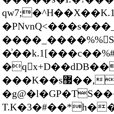
qw7;�^H��X��K.1
�PNvnQ<���s���_
����_����%% S�
�͗��k.1[���c��%
�qx+D��dDB�
���K��s޷��,��,='���7Ib�������������6��sƯ]!pnM���d�ɾ���~��(�e5"=���
�g@�l�GP�TS�
T.K�3�#��*h��%