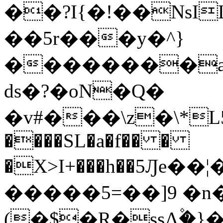
��?I{�!��NsI
��5r���y�^}
��������aQ
ds�?�oN�Q�
�v#���\z�\*L
����SL�a�f�� �
�X>I+���h��5Ԓe
�����5=��]9 �n
(�$�R�ssɅ۫�}�