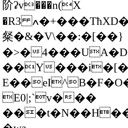
阶ʡv���n(X
�Rߍ 3�+���TћXD��jH(�3G�Hp��{�F�\m���+@WV���Q�d�+�"���_�X�P��*W�,g��Xm�XJ����'w*B��с��
粲�&�V\��:�[��}
�>�4���UA�D�
��Y���i�[�
E��eI^B�F�
E0|;`v���
���t�N��H���
�wa