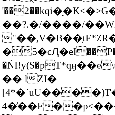
'��2��kqi�ͅ�K<�>G�/o�
��?.�/����/��
"��,V�B��֛tF*٪
�5�cԮ�eI��P��
�ŃI!y($�pT*qӈ��e\t�[~P��IUn��k�}f+�p
�� lZI�
[4*�`uU����)
4�̓��F��p<��