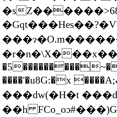
�sZ������>6
�Gqt���Hes��?�VY
���ɂ�O.m�����
�r�n�\Χ���x��ťП
�5���������~�
����'�u8G:�x ����A;ث�W���颕
���dw(�H�t ��
��h FCo_oɔ#���)