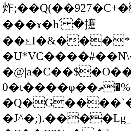
炸;��Q(��927�
���ɤ�h՛ �攓
��ۓI�&���*����S�C��
�U*VC����#��N
�@|a�C��$�O�
0�t����φ��ތ�%{/���φh���|��
�Q�G����`�
�J^�;).����Lg