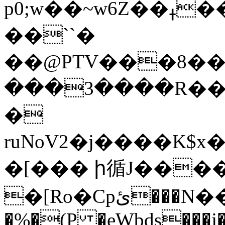
p0;w��~w6Z��ߪ���� .��%��zCNO�?
��``�
��@PTV���8��
���3����R���]4\�p��\N��
�
ruNoV2�j����K$x
�[��� ի循J���
�[Ro�Cpئ���N��/��ܲ��Sf �ɼ}
�%�(P �eWbds���j�ܢx8+/�k�*��.D�pT̼}�