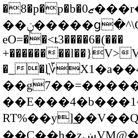
�8�p�p�b�0ޒ���r�#�m�0��6!%�z�B�,�SV�`Eۆ���|w-
��ݧ�����ց�^\GX�)ę�B���FV`Eע�biX�M6�����[��
eO=��<ȶ3����6�(���
+��������l��}V>V
�_�lֳ؆X1�a�
��g7��=�����
��E���4�b���
RT%��y]͟��V�
��C��h�֛zښVM@���r�a�X�%ٍ0;���KW�p�UCʛW f�A�׶��OǕ:��e,��.�A����QW�p�U����N"PW�Z��`�m/