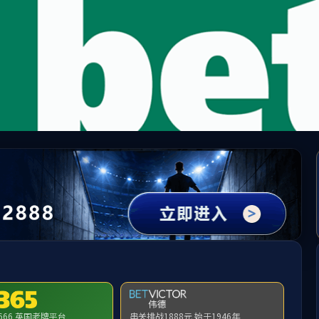
中国·ok138太阳集团(股份)有限公司-官方网
们