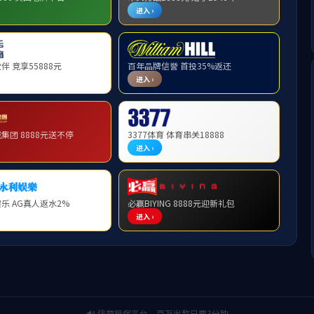
团价值观
党群建设
文化建设