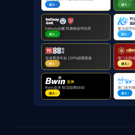
HONGDA
产品服务
汽车内饰面料
服饰面料系列
医疗器械产品
企业文化
HONGDA
企业文化
OK138太阳集团使命
OK138太阳集团愿景
OK138太阳集
社会责任
HONGDA
社会责任
公益活动
关爱基金
节能减排
安全生产
社会责任报告
ok138cn太阳集团古天乐
HONGDA