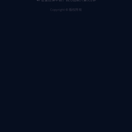
圳市威尔德医疗电子有限公司
海宁OK138太阳集团小额贷款股
露文件