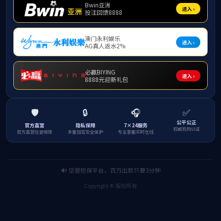
ok138cn太阳集团古天乐
HONGDA
ok138cn太阳集团古天乐
多彩生活
工作环境
校园招聘
社会招聘
控参股企业
HONGDA
控参股企业
海宁中国皮革城
嘉兴市OK138太阳集团进出口有限公司
深
圳市威尔德医疗电子有限公司
海宁OK138太阳集团小额贷
款股份有限公司
中合中小企业融资担保股份有限公司
浙江
富特科技股份有限公司
投资者关系
HONGDA