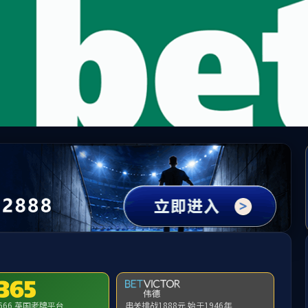
中国·ok138太阳集团(股份)有限公司-官方网
们