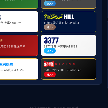
团价值观
党群建设
文化建设