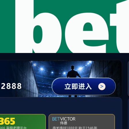
中国·ok138太阳集团(股份)有限公司-官方网
们