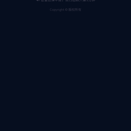
圳市威尔德医疗电子有限公司
海宁OK138太阳集团小额贷款股
露文件