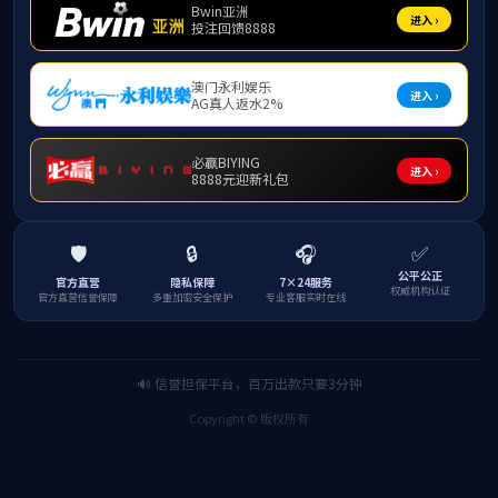
ok138cn太阳集团古天乐
HONGDA
ok138cn太阳集团古天乐
多彩生活
工作环境
校园招聘
社会招聘
控参股企业
HONGDA
控参股企业
海宁中国皮革城
嘉兴市OK138太阳集团进出口有限公司
深
圳市威尔德医疗电子有限公司
海宁OK138太阳集团小额贷
款股份有限公司
中合中小企业融资担保股份有限公司
浙江
富特科技股份有限公司
投资者关系
HONGDA